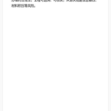
办理的合规性，全程可追溯、可核实，从源头规避信息篡改、
材料积压等风险。