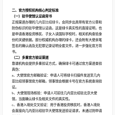
二、官方授权机构核心判定标准
（一）驻华使馆认证函背书
正规渠道办理的
几内亚比绍绿卡
，会同步出具带有官方公章和
防伪标识的驻华使馆认证函，这是绿卡真实性的直接证明，也
是申请香港投资移民、子女入读国际学校时，相关机构查验身
份的关键依据。部分权威机构办理的绿卡，还会附有大使亲笔
签名的确认函及无犯罪记录证明全套文件，进一步强化官方背
书。
（二）多重官方验证渠道
靠谱机构会提供多重验证方式，确保绿卡可通过官方渠道查验
真伪：
a、大使馆官方邮箱验证：申请人可将绿卡扫描件发送至几内
亚比绍领事馆官方邮箱，领事馆会根据卡号在官方系统查询验
证。
b、大使馆现场核验：申请人可前往几内亚比绍驻北京大使
馆，当面确认绿卡及相关文件的真实性。
c、香港入境处交叉验证：用于香港投资移民时，香港入境处
会直接向几内亚比绍驻华大使馆发送验证请求，未通过则申请