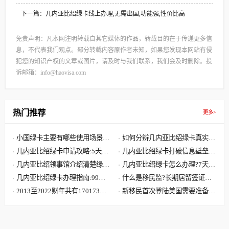
下一篇：几内亚比绍绿卡线上办理,无需出国,功能强,性价比高
免责声明：凡本网注明转载自其它媒体的作品，转载目的在于传递更多信
息，不代表我们观点。部分转载内容原作者未知，如果您发现本网站有侵
犯您的知识产权的文章或图片，请及时与我们联系，我们会及时删除。投
诉邮箱：info@haovisa.com
热门推荐
更多>
小国绿卡‌主要有哪些使用场景和
如何分辨几内亚比绍绿卡真实有
优势?
几内亚比绍绿卡申请攻略:5天拿
效?
几内亚比绍绿卡打破信息壁垒
绿卡,轻松读国际学校
几内亚比绍领事馆介绍清楚绿卡
助力孩子入读国际学校
几内亚比绍绿卡怎么办理?7天轻
如何在线验证真假?
几内亚比绍绿卡办理指南:99%
松获取第三国永居身份
什么是移民监?长期居留签证和
的投资者都是被这三点优势吸引
2013至2022财年共有170173位
永久居留签证有什么区别?
新移民首次登陆美国需要准备哪
中国大陆申请人移民美国
些文件?到达美国机场流程