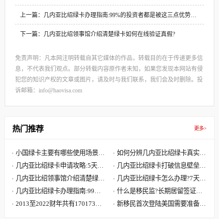
上一篇：几内亚比绍绿卡办理指南:99%的投资者都是被这三点优势吸
引
下一篇：几内亚比绍领事馆介绍清楚绿卡如何在线验证真假?
免责声明：凡本网注明转载自其它媒体的作品，转载目的在于传递更多信
息，不代表我们观点。部分转载内容原作者未知，如果您发现本网站有侵
犯您的知识产权的文章或图片，请及时与我们联系，我们会及时删除。投
诉邮箱：info@haovisa.com
热门推荐
更多>
小国绿卡‌主要有哪些使用场景和
如何分辨几内亚比绍绿卡真实有
优势?
几内亚比绍绿卡申请攻略:5天拿
效?
几内亚比绍绿卡打破信息壁垒
绿卡,轻松读国际学校
几内亚比绍领事馆介绍清楚绿卡
助力孩子入读国际学校
几内亚比绍绿卡怎么办理?7天轻
如何在线验证真假?
几内亚比绍绿卡办理指南:99%
松获取第三国永居身份
什么是移民监?长期居留签证和
的投资者都是被这三点优势吸引
2013至2022财年共有170173位
永久居留签证有什么区别?
新移民首次登陆美国需要准备哪
中国大陆申请人移民美国
些文件?到达美国机场流程